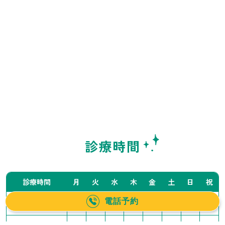
診療時間
診療時間
月
火
水
木
金
土
日
祝
電話予約
10:00〜14:00
／
●
●
●
●
▲
▲
／