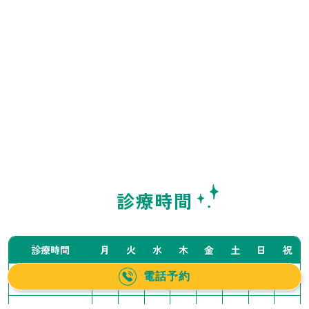
診療時間
診療時間
月
火
水
木
金
土
日
祝
電話予約
10:00〜14:00
／
●
●
●
●
▲
▲
／