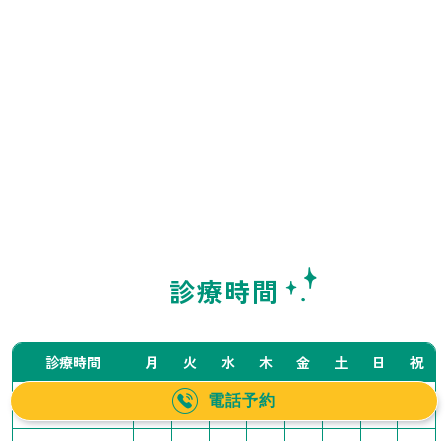
診療時間
診療時間
月
火
水
木
金
土
日
祝
電話予約
10:00〜14:00
／
●
●
●
●
▲
▲
／