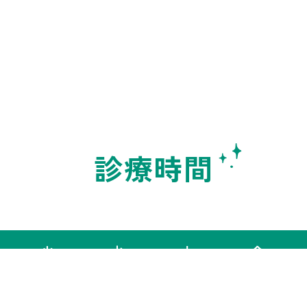
診療時間
火
水
木
金
●
●
●
●