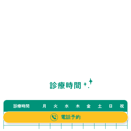
診療時間
診療時間
月
火
水
木
金
土
日
祝
電話予約
10:00〜14:00
／
●
●
●
●
▲
▲
／