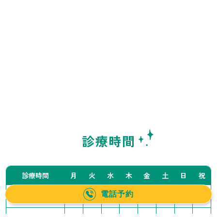
診療時間
診療時間
月
火
水
木
金
土
日
祝
電話予約
10:00〜14:00
／
●
●
●
●
▲
▲
／