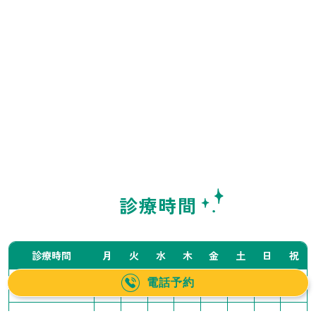
診療時間
診療時間
月
火
水
木
金
土
日
祝
電話予約
10:00〜14:00
／
●
●
●
●
▲
▲
／