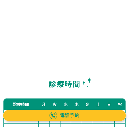
診療時間
診療時間
月
火
水
木
金
土
日
祝
電話予約
10:00〜14:00
／
●
●
●
●
▲
▲
／