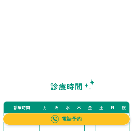
診療時間
診療時間
月
火
水
木
金
土
日
祝
電話予約
10:00〜14:00
／
●
●
●
●
▲
▲
／